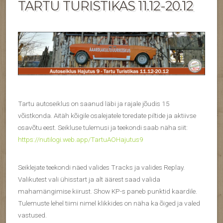
TARTU TURISTIKAS 11.12-20.12
Tartu autoseiklus on saanud läbi ja rajale jõudis 15
võistkonda. Aitäh kõigile osalejatele toredate piltide ja aktiivse
osavõtu eest. Seikluse tulemusi ja teekondi saab näha siit:
https://nutilogi.web.app/TartuAOHajutus9
Seiklejate teekondi näed valides Tracks ja valides Replay.
Valikutest vali ühisstart ja alt äärest saad valida
mahamängimise kiirust. Show KP-s paneb punktid kaardile.
Tulemuste lehel tiimi nimel klikkides on näha ka õiged ja valed
vastused.