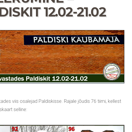
SKIT 12.02-21.02
es viis osalejad Paldiskisse. Rajale jõudis 76 tiimi, kellest
uskaart selline: