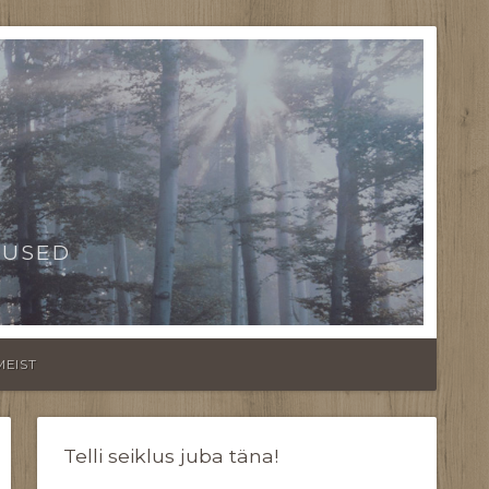
TUSED
MEIST
Telli seiklus juba täna!