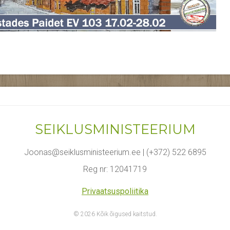
SEIKLUSMINISTEERIUM
Joonas@seiklusministeerium.ee | (+372) 522 6895
Reg nr: 12041719
Privaatsuspoliitika
© 2026 Kõik õigused kaitstud.