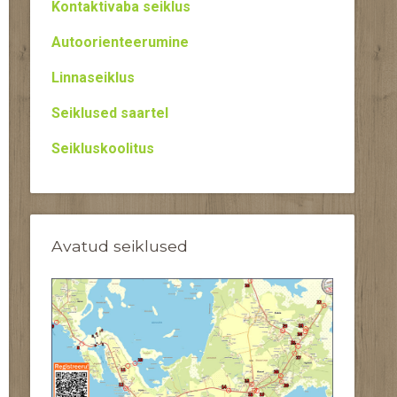
Kontaktivaba seiklus
Autoorienteerumine
Linnaseiklus
Seiklused saartel
Seikluskoolitus
Avatud seiklused