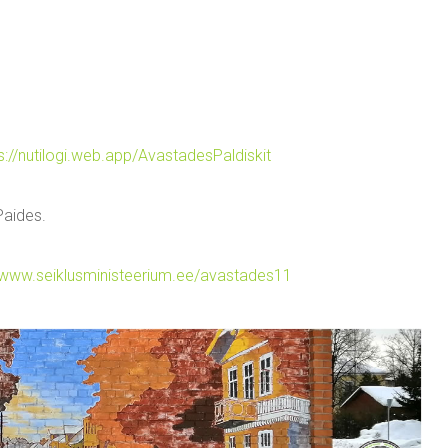
s://nutilogi.web.app/AvastadesPaldiskit
Paides.
www.seiklusministeerium.ee/avastades11