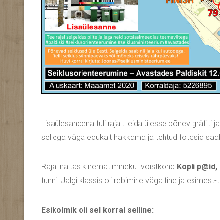
Lisaülesandena tuli rajalt leida ülesse põnev gräfiti j
sellega väga edukalt hakkama ja tehtud fotosid sa
Rajal näitas kiiremat minekut võistkond
Kopli p@id,
tunni. Jalgi klassis oli rebimine väga tihe ja esimest-
Esikolmik oli sel korral selline: